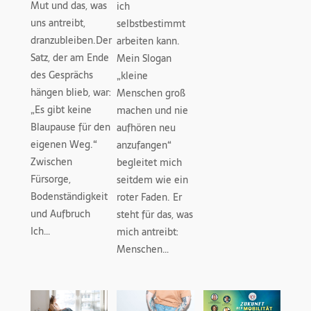
Mut und das, was
ich
uns antreibt,
selbstbestimmt
dranzubleiben.Der
arbeiten kann.
Satz, der am Ende
Mein Slogan
des Gesprächs
„kleine
hängen blieb, war:
Menschen groß
„Es gibt keine
machen und nie
Blaupause für den
aufhören neu
eigenen Weg.“
anzufangen“
Zwischen
begleitet mich
Fürsorge,
seitdem wie ein
Bodenständigkeit
roter Faden. Er
und Aufbruch
steht für das, was
Ich…
mich antreibt:
Menschen…