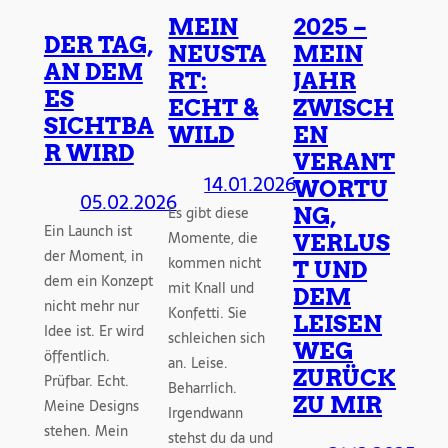
MEIN
2025 –
DER TAG,
NEUSTA
MEIN
AN DEM
RT:
JAHR
ES
ECHT &
ZWISCH
SICHTBA
WILD
EN
R WIRD
VERANT
14.01.2026
WORTU
05.02.2026
Es gibt diese
NG,
Ein Launch ist
Momente, die
VERLUS
der Moment, in
kommen nicht
T UND
dem ein Konzept
mit Knall und
DEM
nicht mehr nur
Konfetti. Sie
LEISEN
Idee ist. Er wird
schleichen sich
WEG
öffentlich.
an. Leise.
ZURÜCK
Prüfbar. Echt.
Beharrlich.
ZU MIR
Meine Designs
Irgendwann
stehen. Mein
stehst du da und