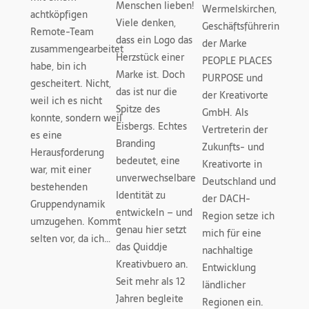
Menschen lieben!
Wermelskirchen,
achtköpfigen
Viele denken,
Geschäftsführerin
Remote-Team
dass ein Logo das
der Marke
zusammengearbeitet
Herzstück einer
PEOPLE PLACES
habe, bin ich
Marke ist. Doch
PURPOSE und
gescheitert. Nicht,
das ist nur die
der Kreativorte
weil ich es nicht
Spitze des
GmbH. Als
konnte, sondern weil
Eisbergs. Echtes
Vertreterin der
es eine
Branding
Zukunfts- und
Herausforderung
bedeutet, eine
Kreativorte in
war, mit einer
unverwechselbare
Deutschland und
bestehenden
Identität zu
der DACH-
Gruppendynamik
entwickeln – und
Region setze ich
umzugehen. Kommt
genau hier setzt
mich für eine
selten vor, da ich…
das Quiddje
nachhaltige
Kreativbuero an.
Entwicklung
Seit mehr als 12
ländlicher
Jahren begleite
Regionen ein.