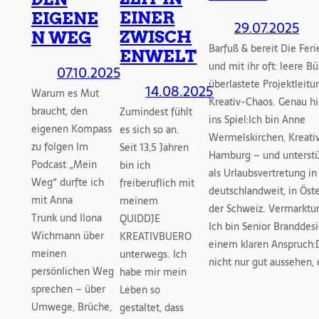
EINER
EIGENE
29.07.2025
ZWISCH
N WEG
Barfuß & bereit Die Ferie
ENWELT
und mit ihr oft: leere Bü
07.10.2025
überlastete Projektleit
14.08.2025
Warum es Mut
Kreativ-Chaos. Genau h
braucht, den
Zumindest fühlt
ins Spiel:Ich bin Anne
eigenen Kompass
es sich so an.
Wermelskirchen, Kreati
zu folgen Im
Seit 13,5 Jahren
Hamburg – und unterstü
Podcast „Mein
bin ich
als Urlaubsvertretung i
Weg“ durfte ich
freiberuflich mit
deutschlandweit, in Öst
mit Anna
meinem
der Schweiz. Vermarktu
Trunk und Ilona
QUIDDJE
Ich bin Senior Branddes
Wichmann über
KREATIVBUERO
einem klaren Anspruch:
meinen
unterwegs. Ich
nicht nur gut aussehen,
persönlichen Weg
habe mir mein
sprechen – über
Leben so
Umwege, Brüche,
gestaltet, dass