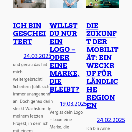
ICH BIN
WILLST
DIE
GESCHEI
DU NUR
ZUKUNF
TERT
EIN
T DER
LOGO –
MOBILIT
24.03.2025
ODER
ÄT: EIN
und genau das hat
EINE
WECKR
mich
MARKE,
UF FÜR
weitergebracht!
DIE
LÄNDLIC
Scheitern fühlt sich
BLEIBT?
HE
immer unangenehm
REGION
an. Doch genau darin
19.03.2025
EN
steckt Wachstum. In
Vergiss dein Logo
meinem letzten
24.02.2025
– baue eine
Projekt, in dem ich
Marke, die
Ich bin Anne
mit einem