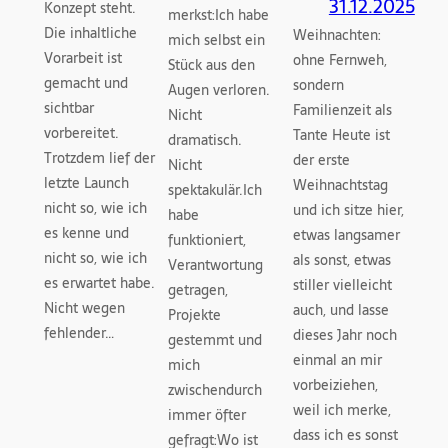
31.12.2025
Konzept steht.
merkst:Ich habe
Die inhaltliche
Weihnachten:
mich selbst ein
Vorarbeit ist
ohne Fernweh,
Stück aus den
gemacht und
sondern
Augen verloren.
sichtbar
Familienzeit als
Nicht
vorbereitet.
Tante Heute ist
dramatisch.
Trotzdem lief der
der erste
Nicht
letzte Launch
Weihnachtstag
spektakulär.Ich
nicht so, wie ich
und ich sitze hier,
habe
es kenne und
etwas langsamer
funktioniert,
nicht so, wie ich
als sonst, etwas
Verantwortung
es erwartet habe.
stiller vielleicht
getragen,
Nicht wegen
auch, und lasse
Projekte
fehlender…
dieses Jahr noch
gestemmt und
einmal an mir
mich
vorbeiziehen,
zwischendurch
weil ich merke,
immer öfter
dass ich es sonst
gefragt:Wo ist