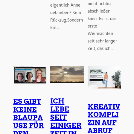
nicht richtig
eigentlich Anne
abschließen
geblieben? Kein
kann. Es ist das
Rückzug.Sondern
erste
Ein…
Weihnachten
seit sehr langer
Zeit, das ich…
ICH
ES GIBT
KREATIV
LEBE
KEINE
KOMPLI
SEIT
BLAUPA
ZIN AUF
EINIGER
USE FÜR
ABRUF
ZEIT IN
DEN