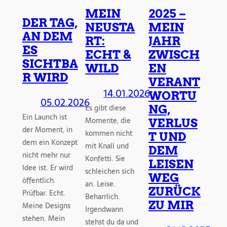
MEIN
2025 –
DER TAG,
NEUSTA
MEIN
AN DEM
RT:
JAHR
ES
ECHT &
ZWISCH
SICHTBA
WILD
EN
R WIRD
VERANT
14.01.2026
WORTU
05.02.2026
Es gibt diese
NG,
Ein Launch ist
Momente, die
VERLUS
der Moment, in
kommen nicht
T UND
dem ein Konzept
mit Knall und
DEM
nicht mehr nur
Konfetti. Sie
LEISEN
Idee ist. Er wird
schleichen sich
WEG
öffentlich.
an. Leise.
ZURÜCK
Prüfbar. Echt.
Beharrlich.
ZU MIR
Meine Designs
Irgendwann
stehen. Mein
stehst du da und