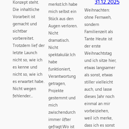
31.12.2025
Konzept steht.
merkst:Ich habe
Die inhaltliche
Weihnachten:
mich selbst ein
Vorarbeit ist
ohne Fernweh,
Stück aus den
gemacht und
sondern
Augen verloren.
sichtbar
Familienzeit als
Nicht
vorbereitet.
Tante Heute ist
dramatisch.
Trotzdem lief der
der erste
Nicht
letzte Launch
Weihnachtstag
spektakulär.Ich
nicht so, wie ich
und ich sitze hier,
habe
es kenne und
etwas langsamer
funktioniert,
nicht so, wie ich
als sonst, etwas
Verantwortung
es erwartet habe.
stiller vielleicht
getragen,
Nicht wegen
auch, und lasse
Projekte
fehlender…
dieses Jahr noch
gestemmt und
einmal an mir
mich
vorbeiziehen,
zwischendurch
weil ich merke,
immer öfter
dass ich es sonst
gefragt:Wo ist