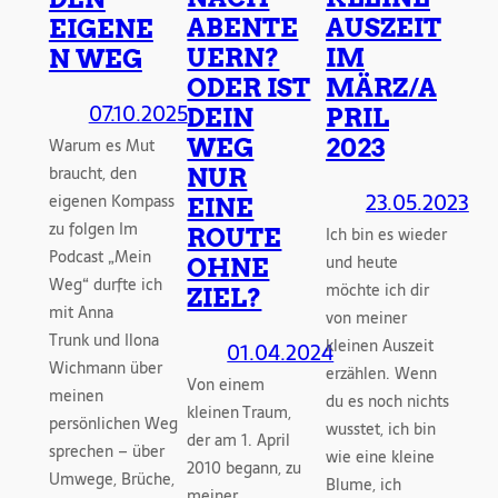
ABENTE
AUSZEIT
EIGENE
UERN?
IM
N WEG
ODER IST
MÄRZ/A
07.10.2025
DEIN
PRIL
WEG
2023
Warum es Mut
braucht, den
NUR
23.05.2023
eigenen Kompass
EINE
zu folgen Im
Ich bin es wieder
ROUTE
Podcast „Mein
und heute
OHNE
Weg“ durfte ich
möchte ich dir
ZIEL?
mit Anna
von meiner
Trunk und Ilona
kleinen Auszeit
01.04.2024
Wichmann über
erzählen. Wenn
Von einem
meinen
du es noch nichts
kleinen Traum,
persönlichen Weg
wusstet, ich bin
der am 1. April
sprechen – über
wie eine kleine
2010 begann, zu
Umwege, Brüche,
Blume, ich
meiner