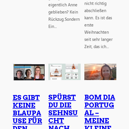
nicht richtig
eigentlich Anne
abschließen
geblieben? Kein
kann. Es ist das
Rückzug.Sondern
erste
Ein…
Weihnachten
seit sehr langer
Zeit, das ich…
SPÜRST
BOM DIA
ES GIBT
DU DIE
PORTUG
KEINE
SEHNSU
AL –
BLAUPA
CHT
MEINE
USE FÜR
NACH
KLEINE
DEN