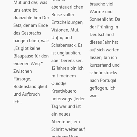
Mut und das, was
brauche viel
abenteuerlichen
uns antreibt,
Wärme und
Reise voller
dranzubleiben.Der
Sonnenlicht. Da
Entscheidungen,
Satz, der am Ende
der Frühling in
Visionen, Mut,
des Gesprächs
Deutschland
Unfug und
hängen blieb, war:
dieses Jahr hat
Schabernack. Es
„Es gibt keine
auf sich warten
ist unglaublich,
Blaupause für den
lassen, bin ich
aber bereits seit
eigenen Weg.“
kurzerhand und
12 Jahren bin ich
Zwischen
schnür stracks
mit meinem
Fürsorge,
nach Portugal
Quiddje
Bodenständigkeit
geflogen. Ich
Kreativbuero
und Aufbruch
war…
unterwegs. Jeder
Ich…
Tag war und ist
ein neues
Abenteuer, ein
Schritt weiter auf