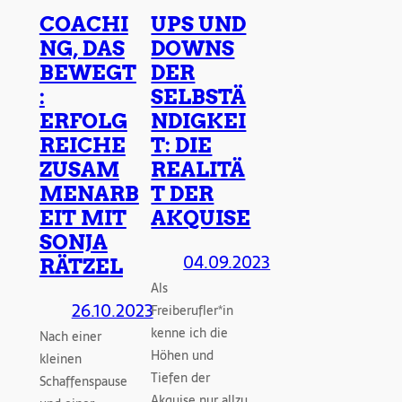
COACHI
UPS UND
NG, DAS
DOWNS
BEWEGT
DER
:
SELBSTÄ
ERFOLG
NDIGKEI
REICHE
T: DIE
ZUSAM
REALITÄ
MENARB
T DER
EIT MIT
AKQUISE
SONJA
04.09.2023
RÄTZEL
Als
26.10.2023
Freiberufler*in
kenne ich die
Nach einer
Höhen und
kleinen
Tiefen der
Schaffenspause
Akquise nur allzu