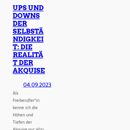
UPS UND
DOWNS
DER
SELBSTÄ
NDIGKEI
T: DIE
REALITÄ
T DER
AKQUISE
04.09.2023
Als
Freiberufler*in
kenne ich die
Höhen und
Tiefen der
Akquise nur allzu