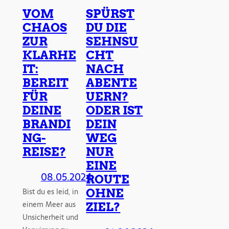
VOM
SPÜRST
CHAOS
DU DIE
ZUR
SEHNSU
KLARHE
CHT
IT:
NACH
BEREIT
ABENTE
FÜR
UERN?
DEINE
ODER IST
BRANDI
DEIN
NG-
WEG
REISE?
NUR
EINE
08.05.2024
ROUTE
Bist du es leid, in
OHNE
einem Meer aus
ZIEL?
Unsicherheit und